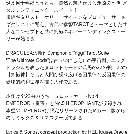
例え何千年経とうとも、燦然と輝き続ける永遠のEPICメ
タルシンフォニック・スイート！！
超絶ギタリスト、ケリー・サイモンをプロデューサー＆
ギタリストに迎え、古代の叡智TAROTとテーマとした壮
大なコンセプトと共に究極のネバーエンディングストー
リーが始まる！！
DRACULEAの新作Symphonic "Yggr"Tarot Suite
“The Ultimate Gods”は古（いにしえ）の宇宙樹、ユッグ
ドラジルを表したタロットカードの暗黒の22の貌、22の
【究極神】たちと人間が繰り広げる因果律と反因果律の
破壊的調和世界を描く大作である。
本作は全22曲のうち、タロットカードNo.4
EMPEROR（皇帝）とNo.5 HIEROPHANTが収録され、
本盤のEMPERORは限定リリースされたMカード版から
のリミックス＆リマスター版である。
Lyrics & Songs, concept production by HEL.Kaiser.Dracle