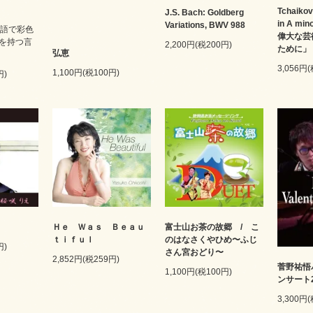
Tchaikov
J.S. Bach: Goldberg
in A mi
Variations, BWV 988
ン語で彩色
偉大な芸
を持つ言
2,200円(税200円)
ために」
弘恵
3,056円
1,100円(税100円)
円)
Ｈｅ Ｗａｓ Ｂｅａｕ
富士山お茶の故郷 / こ
ｔｉｆｕｌ
のはなさくやひめ〜ふじ
円)
さん宮おどり〜
2,852円(税259円)
菅野祐悟
1,100円(税100円)
ンサート2
3,300円