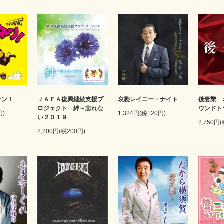
ーン！
ＪＡＦＡ復興継続支援プ
哀愁レイニー・ナイト
後妻業 
ロジェクト 絆～忘れな
ウンドト
円)
1,324円(税120円)
い２０１９
2,750円
2,200円(税200円)