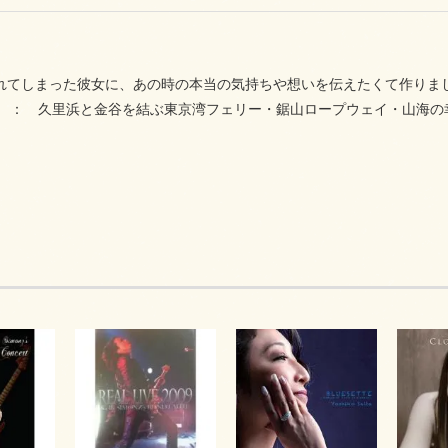
 ： 別れてしまった彼女に、あの時の本当
AYA ： 久里浜と金谷を結ぶ東京湾フェリー・鋸山ロープウェイ・山海