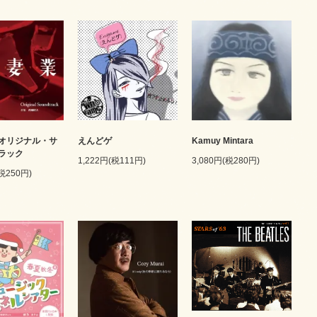
オリジナル・サ
えんどゲ
Kamuy Mintara
ラック
1,222円(税111円)
3,080円(税280円)
(税250円)