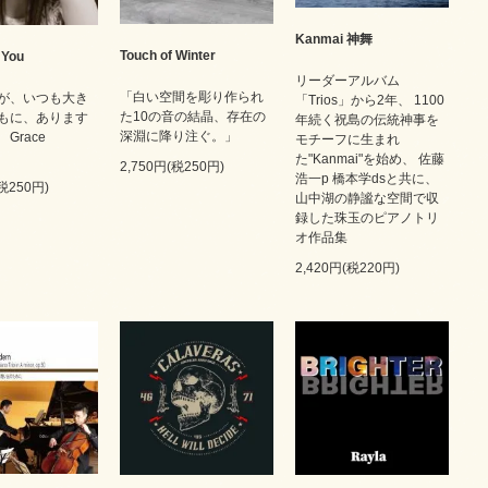
Kanmai 神舞
Touch of Winter
 You
リーダーアルバム
「白い空間を彫り作られ
が、いつも大き
「Trios」から2年、 1100
た10の音の結晶、存在の
もに、あります
年続く祝島の伝統神事を
深淵に降り注ぐ。」
Grace
モチーフに生まれ
た"Kanmai"を始め、 佐藤
2,750円(税250円)
浩一p 橋本学dsと共に、
(税250円)
山中湖の静謐な空間で収
録した珠玉のピアノトリ
オ作品集
2,420円(税220円)