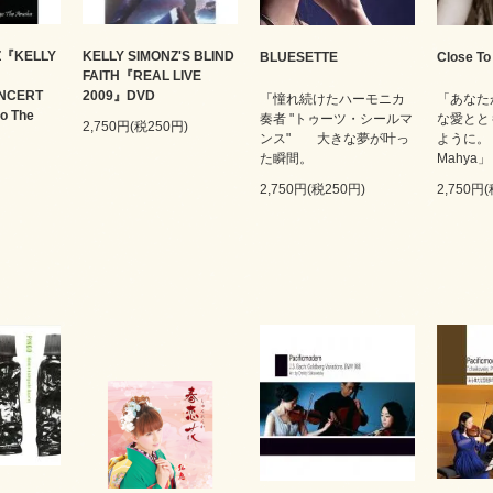
Z『KELLY
KELLY SIMONZ'S BLIND
BLUESETTE
Close To
FAITH『REAL LIVE
NCERT
2009』DVD
「憧れ続けたハーモニカ
「あなた
go The
奏者 "トゥーツ・シールマ
な愛とと
2,750円(税250円)
ンス" 大きな夢が叶っ
ように。 
た瞬間。
Mahya」
2,750円(税250円)
2,750円