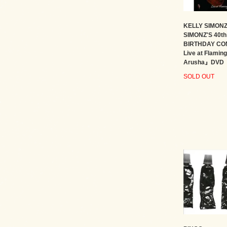
KELLY SIMON
SIMONZ'S 40th
BIRTHDAY CO
Live at Flamin
Arusha』DVD
SOLD OUT