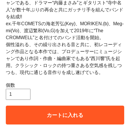
ャンである、ドラマー“内藤まさみ”とギタリスト“寺中名
人”が数十年ぶりの再会と共にガッチリ手を組んでバンド
を結成!!
ex.千年COMETSの海老芳弘(Key)、MORIKEN.(b)、Meg-
mi(Vo)、渡辺繁和(Vo,G)を加えて2019年に“The
CROMWELL”と名付けてのバンド活動を開始。
個性溢れる、その繰り出される音と共に、初レコーディ
ング作品となる本作では、プロデューサーにミュージシ
ャンであり作詞・作曲・編曲家でもある“西川響”氏を起
用。クラシック・ロックの持つ重さある空気感を残しつ
つも、現代に通じる音作りを成し遂げている。
個数
カートに入れる