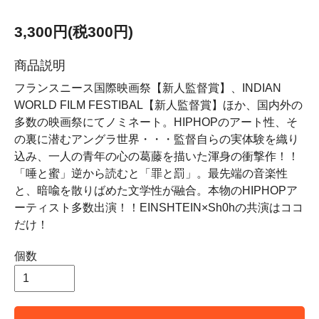
3,300円(税300円)
商品説明
フランスニース国際映画祭【新人監督賞】、INDIAN
WORLD FILM FESTIBAL【新人監督賞】ほか、国内外の
多数の映画祭にてノミネート。HIPHOPのアート性、そ
の裏に潜むアングラ世界・・・監督自らの実体験を織り
込み、一人の青年の心の葛藤を描いた渾身の衝撃作！！
「唾と蜜」逆から読むと「罪と罰」。最先端の音楽性
と、暗喩を散りばめた文学性が融合。本物のHIPHOPア
ーティスト多数出演！！EINSHTEIN×Sh0hの共演はココ
だけ！
個数