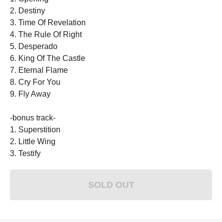
2. Destiny
3. Time Of Revelation
4. The Rule Of Right
5. Desperado
6. King Of The Castle
7. Eternal Flame
8. Cry For You
9. Fly Away
-bonus track-
1. Superstition
2. Little Wing
3. Testify
SOLD OUT