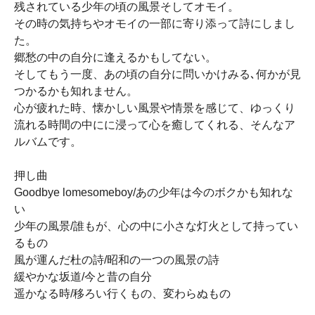
残されている少年の頃の風景そしてオモイ。
その時の気持ちやオモイの一部に寄り添って詩にしまし
た。
郷愁の中の自分に逢えるかもしてない。
そしてもう一度、あの頃の自分に問いかけみる､何かが見
つかるかも知れません。
心が疲れた時、懐かしい風景や情景を感じて、ゆっくり
流れる時間の中にに浸って心を癒してくれる、そんなア
ルバムです。
押し曲
Goodbye lomesomeboy/あの少年は今のボクかも知れな
い
少年の風景/誰もが、心の中に小さな灯火として持ってい
るもの
風が運んだ杜の詩/昭和の一つの風景の詩
緩やかな坂道/今と昔の自分
遥かなる時/移ろい行くもの、変わらぬもの