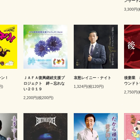
ンサート2
3,300円
ーン！
ＪＡＦＡ復興継続支援プ
哀愁レイニー・ナイト
後妻業 
ロジェクト 絆～忘れな
ウンドト
円)
1,324円(税120円)
い２０１９
2,750円
2,200円(税200円)