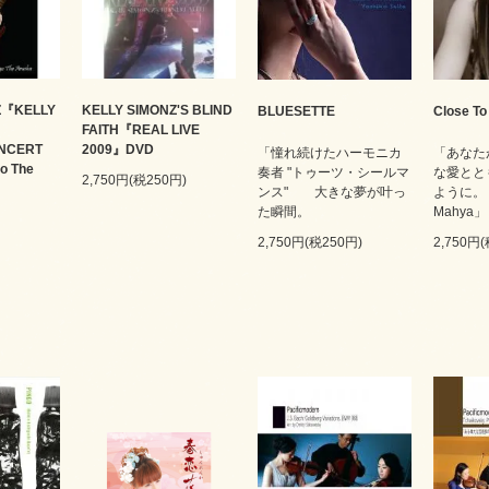
Z『KELLY
KELLY SIMONZ'S BLIND
BLUESETTE
Close To
FAITH『REAL LIVE
NCERT
2009』DVD
「憧れ続けたハーモニカ
「あなた
go The
奏者 "トゥーツ・シールマ
な愛とと
2,750円(税250円)
ンス" 大きな夢が叶っ
ように。 
た瞬間。
Mahya」
2,750円(税250円)
2,750円