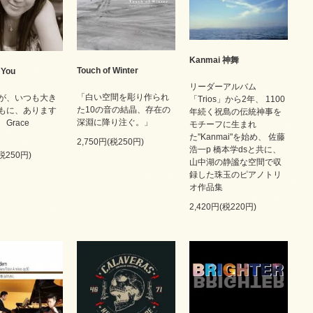
Kanmai 神舞
Touch of Winter
 You
リーダーアルバム
「白い空間を彫り作られ
が、いつも大き
「Trios」から2年、 1100
た10の音の結晶、存在の
もに、あります
年続く祝島の伝統神事を
深淵に降り注ぐ。」
Grace
モチーフに生まれ
た"Kanmai"を始め、 佐藤
2,750円(税250円)
浩一p 橋本学dsと共に、
(税250円)
山中湖の静謐な空間で収
録した珠玉のピアノトリ
オ作品集
2,420円(税220円)