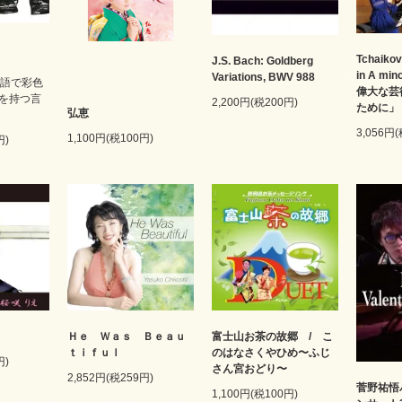
Tchaikov
J.S. Bach: Goldberg
in A mi
Variations, BWV 988
ン語で彩色
偉大な芸
を持つ言
2,200円(税200円)
ために」
弘恵
3,056円
1,100円(税100円)
円)
Ｈｅ Ｗａｓ Ｂｅａｕ
富士山お茶の故郷 / こ
ｔｉｆｕｌ
のはなさくやひめ〜ふじ
円)
さん宮おどり〜
2,852円(税259円)
菅野祐悟
1,100円(税100円)