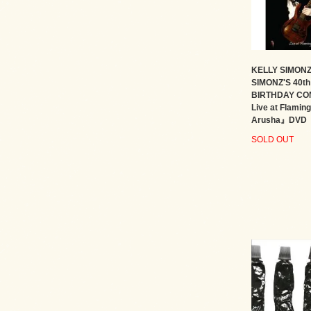
KELLY SIMON
SIMONZ'S 40th
BIRTHDAY CO
Live at Flamin
Arusha』DVD
SOLD OUT