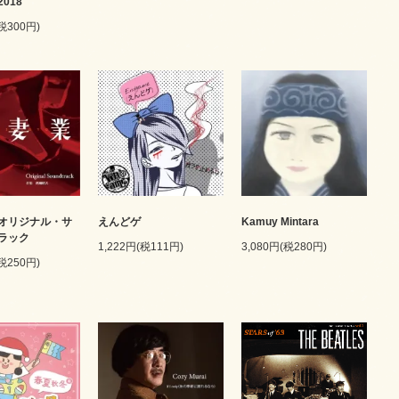
018
(税300円)
オリジナル・サ
えんどゲ
Kamuy Mintara
ラック
1,222円(税111円)
3,080円(税280円)
(税250円)