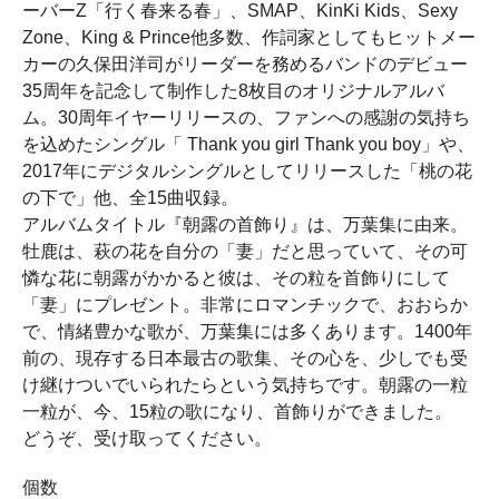
ーバーZ「行く春来る春」、SMAP、KinKi Kids、Sexy
Zone、King & Prince他多数、作詞家としてもヒットメー
カーの久保田洋司がリーダーを務めるバンドのデビュー
35周年を記念して制作した8枚目のオリジナルアルバ
ム。30周年イヤーリリースの、ファンへの感謝の気持ち
を込めたシングル「 Thank you girl Thank you boy」や、
2017年にデジタルシングルとしてリリースした「桃の花
の下で」他、全15曲収録。
アルバムタイトル『朝露の首飾り』は、万葉集に由来。
牡鹿は、萩の花を自分の「妻」だと思っていて、その可
憐な花に朝露がかかると彼は、その粒を首飾りにして
「妻」にプレゼント。非常にロマンチックで、おおらか
で、情緒豊かな歌が、万葉集には多くあります。1400年
前の、現存する日本最古の歌集、その心を、少しでも受
け継けついでいられたらという気持ちです。朝露の一粒
一粒が、今、15粒の歌になり、首飾りができました。
どうぞ、受け取ってください。
個数